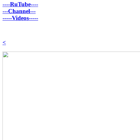
----RuTube----
---Channel---
-----Videos-----
<