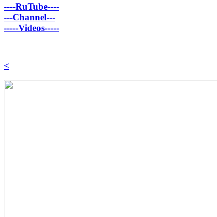
----RuTube----
---Channel---
-----Videos-----
<