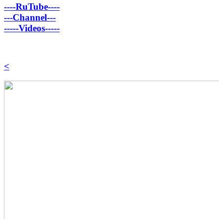
----RuTube----
---Channel---
-----Videos-----
<