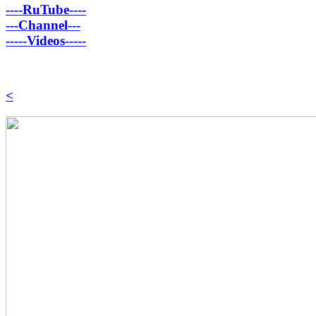
----RuTube----
---Channel---
-----Videos-----
<